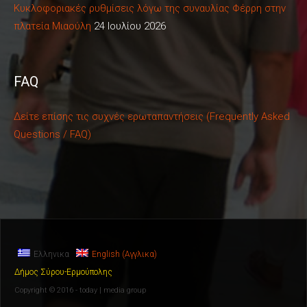
Κυκλοφοριακές ρυθμίσεις λόγω της συναυλίας Φέρρη στην
πλατεία Μιαούλη
24 Ιουλίου 2026
FAQ
Δείτε επίσης τις συχνές ερωταπαντήσεις (Frequently Asked
Questions / FAQ)
Ελληνικα
English
(
Αγγλικα
)
Δήμος Σύρου-Ερμούπολης
Copyright © 2016 - today | media group