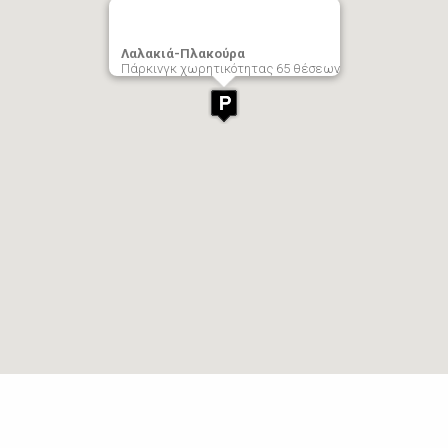
Λαλακιά-Πλακούρα
Πάρκινγκ χωρητικότητας 65 θέσεων