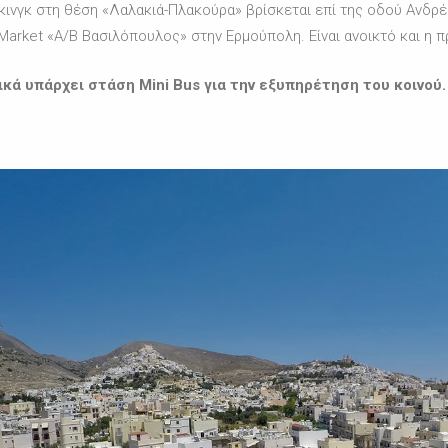
κινγκ στη θέση «Λαλακιά-Πλακούρα» βρίσκεται επί της οδού Ανδρ
Market «Α/Β Βασιλόπουλος» στην Ερμούπολη. Είναι ανοικτό και η π
ικά υπάρχει στάση Mini Bus για την εξυπηρέτηση του κοινού.