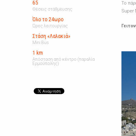
65
Το πάρ
Θέσεις στάθμευσης
Super 
Όλο το 24ωρο
Γειτον
Ώρες λειτουργίας
Στάση «Λαλακιά»
Mini Bus
1 km
Απόσταση από κέντρο (παραλία
Ερμούπολης)