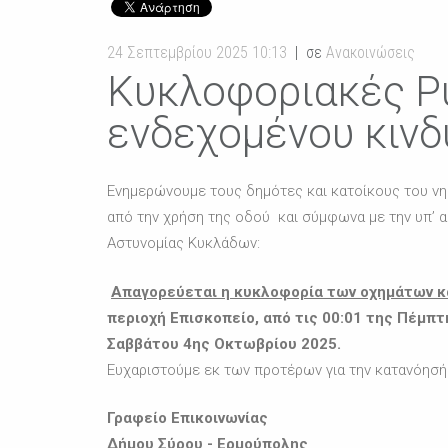
24 Σεπτεμβρίου 2025 10:13
σε
Ανακοινώσεις
Κυκλοφοριακές Ρ
ενδεχομένου κινδ
Ενημερώνουμε τους δημότες και κατοίκους του νη
από την χρήση της οδού και σύμφωνα με την υπ’ α
Αστυνομίας Κυκλάδων:
Απαγορεύεται η κυκλοφορία των οχημάτων κ
περιοχή Επισκοπείο, από τις 00:01 της Πέμπτ
Σαββάτου 4
ης
Οκτωβρίου 2025.
Ευχαριστούμε εκ των προτέρων για την κατανόησή
Γραφείο Επικοινωνίας
Δήμου Σύρου - Ερμούπολης