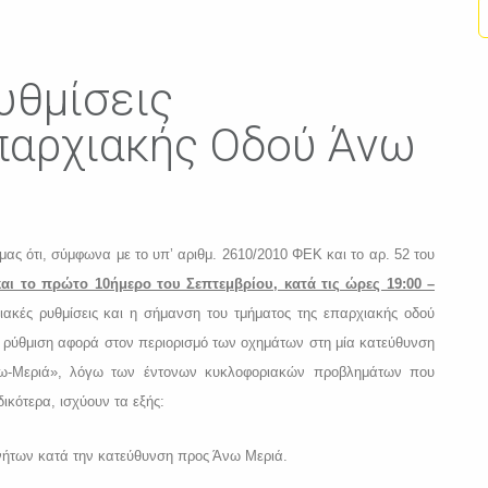
υθμίσεις
αρχιακής Οδού Άνω
μας ότι, σύμφωνα με το υπ’ αριθμ. 2610/2010 ΦΕΚ και το αρ. 52 του
αι το πρώτο 10ήμερο του Σεπτεμβρίου, κατά τις ώρες 19:00 –
ακές ρυθμίσεις και η σήμανση του τμήματος της επαρχιακής οδού
ρύθμιση αφορά στον περιορισμό των οχημάτων στη μία κατεύθυνση
νω-Μεριά», λόγω των έντονων κυκλοφοριακών προβλημάτων που
ικότερα, ισχύουν τα εξής:
ινήτων κατά την κατεύθυνση προς Άνω Μεριά.