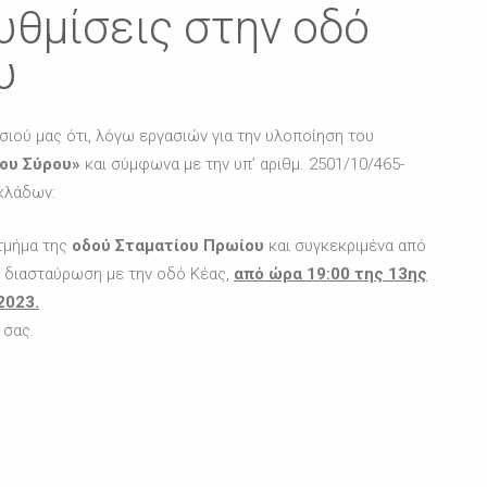
θμίσεις στην οδό
υ
ιού μας ότι, λόγω εργασιών για την υλοποίηση του
ίου Σύρου»
και σύμφωνα με την υπ’ αριθμ. 2501/10/465-
κλάδων:
τμήμα της
οδού
Σταματίου Πρωίου
και συγκεκριμένα από
η διασταύρωση με την οδό Κέας,
από ώρα 19:00 της 13ης
2023.
 σας.