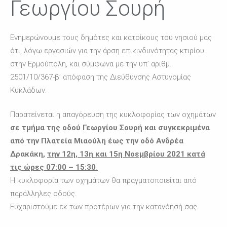
Γεωργίου Σουρή
Ενημερώνουμε τους δημότες και κατοίκους του νησιού μας
ότι, λόγω εργασιών για την άρση επικινδυνότητας κτιρίου
στην Ερμούπολη, και σύμφωνα με την υπ’ αριθμ.
2501/10/367-β’ απόφαση της Διεύθυνσης Αστυνομίας
Κυκλάδων:
Παρατείνεται η απαγόρευση της κυκλοφορίας των οχημάτων
σε τμήμα της οδού Γεωργίου Σουρή και συγκεκριμένα
από την Πλατεία Μιαούλη έως την οδό Ανδρέα
Δρακάκη,
την 12
η
, 13
η
και 15
η
Νοεμβρίου 2021 κατά
τις ώρες 07:00 – 15:30
.
Η κυκλοφορία των οχημάτων θα πραγματοποιείται από
παράλληλες οδούς.
Ευχαριστούμε εκ των προτέρων για την κατανόησή σας.