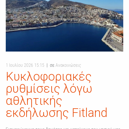
1 Ιουλίου 2026 15:15
σε
Ανακοινώσεις
Κυκλοφοριακές
ρυθμίσεις λόγω
αθλητικής
εκδήλωσης Fitland